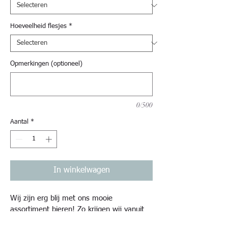
Hoeveelheid flesjes
*
Opmerkingen (optioneel)
0/500
Aantal
*
In winkelwagen
Wij zijn erg blij met ons mooie 
assortiment bieren! Zo krijgen wij vanuit 
Italië heerlijke biertjes van Bira Balladin 